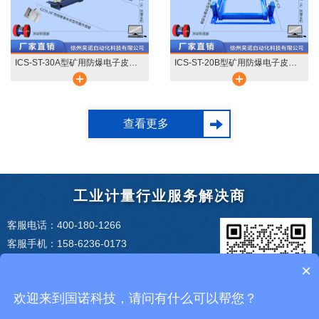
ICS-ST-30A型矿用防爆电子皮带秤
ICS-ST-20B型矿用防爆电子皮带秤
查看更多
工业计量行业服务解决商
客服电话：400-180-1266
客服手机：158-6236-0173
企业邮箱：service@szgnxk.com
×
企业地址：江苏省徐州市经济技术开发区徐
庄镇徐海路300号智能产业园
欢迎来到国诺科技，请问有什么可以帮您？
关注更多