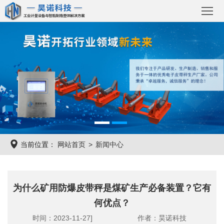
首
页
关
于
产
国
品
解
诺
中
决
成
当前位置：
网站首页
新闻中心
心
方
功
新
案
案
闻
联
为什么矿用防爆皮带秤是煤矿生产必备装置？它有
例
资
系
何优点？
时间：2023-11-27]
作者：昊诺科技
讯
我