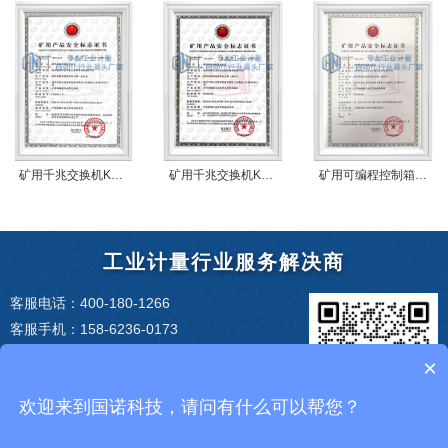
矿用千兆交换机KJJ660(A)安标证书
矿用千兆交换机KJJ660(B)安标证书
矿用可编程控制箱KXJ660(A)安标证书
工业计量行业服务解决商
客服电话：400-180-1266
客服手机：158-6236-0173
企业邮箱：service@szgnxk.com
×
企业地址：江苏省徐州市经济技术开发区徐
庄镇徐海路300号智能产业园
欢迎来到国诺科技，请问有什么可以帮您？
关注更多