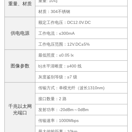
重量: 10㎏
重量、材质
材质：304不锈钢
额定工作电压：DC12.0V.DC
供电电源
工作电流：≤300mA
工作电压范围：12V.DC±5%
最低照度：≤0.05 lx
图像参数
b)水平清晰度：≥400 线
灰度鉴别等级：≥7 级
传输方式：单模光纤（波长1310nm)
接口数量：2 路
千兆以太网
发射功率：-20dBm～0dBm
光端口
传输速率：1000Mbps
最大传输距离：10km