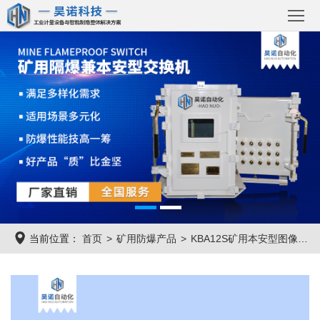
首
页
关
于
产
国
品
解
诺
中
决
成
心
方
功
新
当前位置：
首页
矿用防爆产品
KBA12S矿用本安型图像处理摄像仪
案
案
闻
联
例
资
系
讯
我