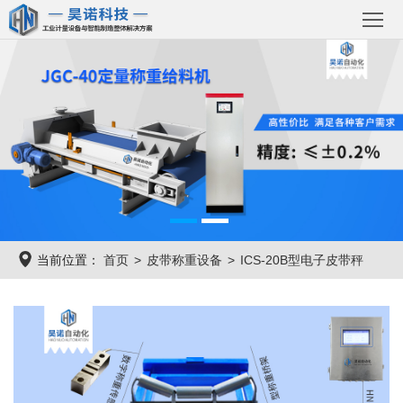
首
页
关
于
产
国
品
解
诺
中
决
成
当前位置：
首页
皮带称重设备
ICS-20B型电子皮带秤
心
方
功
新
案
案
闻
联
例
资
系
讯
我